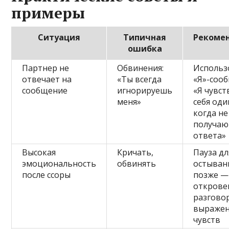
примеры
Ситуация
Типичная
Рекоме
ошибка
Партнер не
Обвинения:
Использ
отвечает на
«Ты всегда
«Я»-соо
сообщение
игнорируешь
«Я чувс
меня»
себя оди
когда не
получаю
ответа»
Высокая
Кричать,
Пауза дл
эмоциональность
обвинять
остыван
после ссоры
позже —
открове
разгово
выраже
чувств