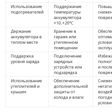
Использование
Поддержание
Повыш
подогревателей
температуры
снижен
аккумулятора
повре
+10..+20°C
Держание
Хранение в
Обесп
аккумулятора в
гараже или
оптим
теплом месте
утепленном
услови
помещении
эксплу
Поддержка
Подключение
Избеж
уровня заряда
зарядных
полног
устройств или
и пос
подзарядка
повре
Использование
Обеспечение
Сниже
утеплителей и
дополнительной
негати
крышек
защиты от
воздей
холода и влаги
погод
услови