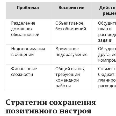
Проблема
Восприятие
Действ
реше
Разделение
Объективное,
Обсудит
домашних
без обвинений
план и
обязанностей
распред
задачи
Недопонимания
Временное
Обсудит
в общении
недоразумение
друга, и
компром
Финансовые
Общий вызов,
Совмес
сложности
требующий
бюджет,
командной
планиро
работы
расходо
Стратегии сохранения
позитивного настроя