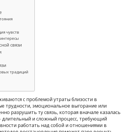
е
стояния
ция чувств
 интересы
сной связи
и
ь
язи
новых традиций
киваются с проблемой утраты близости в
вые трудности, эмоциональное выгорание или
нно разрушить ту связь, которая вначале казалась
– длительный и сложный процесс, требующий
овности работать над собой и отношениями в
методов восстановления поможет паре вернуть