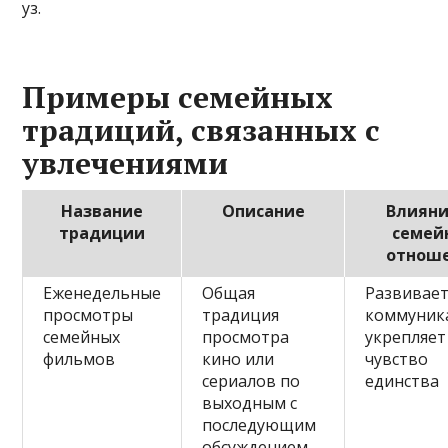
уз.
Примеры семейных
традиций, связанных с
увлечениями
Название
Описание
Влияни
традиции
семей
отнош
Еженедельные
Общая
Развивае
просмотры
традиция
коммуник
семейных
просмотра
укрепляет
фильмов
кино или
чувство
сериалов по
единства
выходным с
последующим
обсуждением