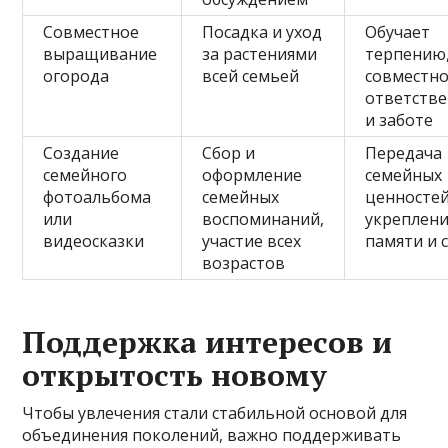
Совместное
Посадка и уход
Обучает
выращивание
за растениями
терпению
огорода
всей семьей
совместн
ответств
и заботе
Создание
Сбор и
Передача
семейного
оформление
семейных
фотоальбома
семейных
ценностей
или
воспоминаний,
укреплен
видеосказки
участие всех
памяти и 
возрастов
Поддержка интересов и
открытость новому
Чтобы увлечения стали стабильной основой для
объединения поколений, важно поддерживать