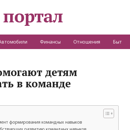
 портал
Автомобили
Финансы
Отношения
Быт
омогают детям
ать в команде
мент формирования командных навыков
обствующих развитию командных навыков