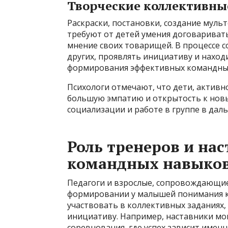
Творческие коллективны
Раскраски, постановки, создание муль
требуют от детей умения договаривать
мнение своих товарищей. В процессе с
других, проявлять инициативу и нахо
формирования эффективных командных
Психологи отмечают, что дети, активн
большую эмпатию и открытость к новы
социализации и работе в группе в дал
Роль тренеров и на
командных навыков
Педагоги и взрослые, сопровождающие
формировании у малышей понимания к
участвовать в коллективных заданиях
инициативу. Например, наставники мо
соревнования, где успех зависит имен