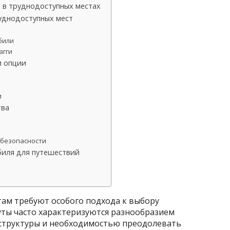
 в труднодоступных местах
уднодоступных мест
били
агги
и опции
и
тва
 безопасности
биля для путешествий
ам требуют особого подхода к выбору
уты часто характеризуются разнообразием
аструктуры и необходимостью преодолевать