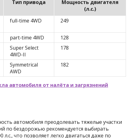
Тип привода
Мощность двигателя
(л.с.)
full-time 4WD
249
part-time 4WD
128
Super Select
178
4WD-II
Symmetrical
182
AWD
кла автомобиля от налёта и загрязнений
ность автомобиля преодолевать тяжелые участки
вий по бездорожью рекомендуется выбирать
л.с., что позволяет легко двигаться даже по