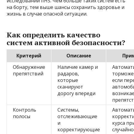
исследований IIHS. Чем больше таких систем есть
на борту, тем выше шансы сохранить здоровье и
жизнь в случае опасной ситуации.
Как определить качество
систем активной безопасности?
Критерий
Описание
При
Обнаружение
Наличие камер и
Автомат
препятствий
радаров,
торможе
которые
если пер
сканируют
автомоб
дорогу впереди
возника
препятс
Контроль
Системы,
Автомат
полосы
отслеживающие
коррект
и
курса пр
корректирующие
случайн