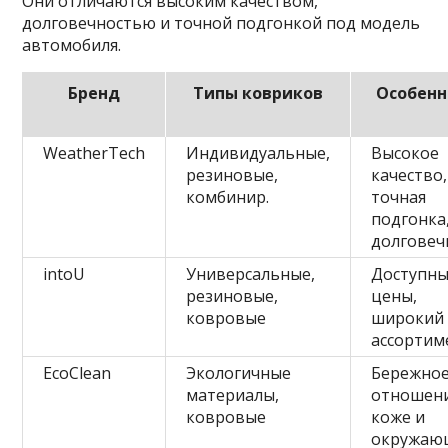
Они отличаются высоким качеством,
долговечностью и точной подгонкой под модель
автомобиля.
Бренд
Типы ковриков
Особенн
WeatherTech
Индивидуальные,
Высокое
резиновые,
качество,
комбинир.
точная
подгонка
долговеч
intoU
Универсальные,
Доступн
резиновые,
цены,
ковровые
широкий
ассортим
EcoClean
Экологичные
Бережно
материалы,
отношени
ковровые
коже и
окружаю