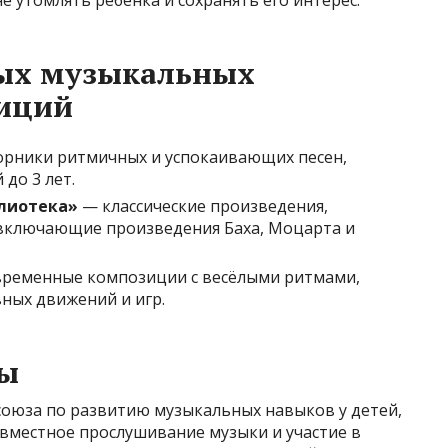
е утомлять ребенка и сохранять его интерес.
ых музыкальных
иций
рники ритмичных и успокаивающих песен,
до 3 лет.
лиотека»
— классические произведения,
включающие произведения Баха, Моцарта и
ременные композиции с весёлыми ритмами,
ных движений и игр.
ды
союза по развитию музыкальных навыков у детей,
овместное прослушивание музыки и участие в