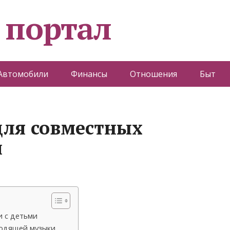
 портал
Автомобили
Финансы
Отношения
Быт
для совместных
и
и с детьми
ходящей музыки