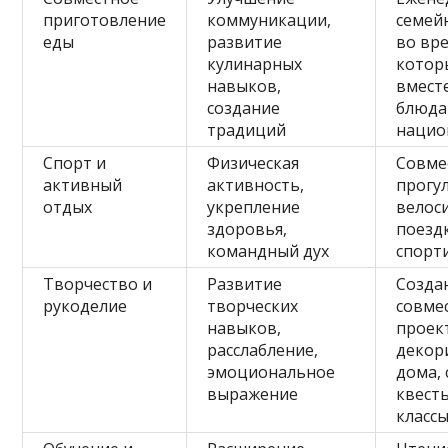
приготовление
коммуникации,
семей
еды
развитие
во вр
кулинарных
котор
навыков,
вмест
создание
блюда
традиций
нацио
Спорт и
Физическая
Совме
активный
активность,
прогул
отдых
укрепление
велос
здоровья,
поезд
командный дух
спорт
Творчество и
Развитие
Созда
рукоделие
творческих
совме
навыков,
проек
расслабление,
декор
эмоциональное
дома,
выражение
квесты
класс