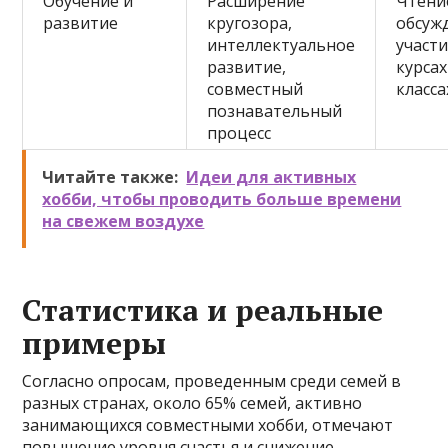
Обучение и
Расширение
Чтени
развитие
кругозора,
обсуж
интеллектуальное
участи
развитие,
курсах
совместный
класса
познавательный
процесс
Читайте также:
Идеи для активных
хобби, чтобы проводить больше времени
на свежем воздухе
Статистика и реальные
примеры
Согласно опросам, проведенным среди семей в
разных странах, около 65% семей, активно
занимающихся совместными хобби, отмечают
повышение уровня счастья и снижение