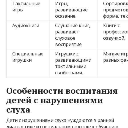
Тактильные
Игры,
Сортиров
игры
развивающие
предметов
осязание.
форме, тек
Аудиокниги
Слушание книг,
Книги с
развивает
профессио
слуховое
озвучкой.
восприятие.
Специальные
Игрушки с
Мягкие иг
игрушки
развивающими
разных фак
тактильными
свойствами.
Особенности воспитания
детей с нарушениями
слуха
Дети с нарушениями слуха нуждаются в ранней
диагностике и специальном подходе к обучению