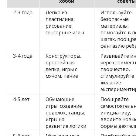
хобби
советы
2-3 года
Лепка из
Используйте
пластилина,
безопасные
рисование,
материалы,
сенсорные игры
помогайте в 
шагах, поощр
фантазию реб
3-4 года
Конструкторы,
Развивайте и
простейшая
через совмест
лепка, игры с
творчество,
мячом, пение
стимулируйте
желание
эксперименти
4-5 лет
Обучающие
Поощряйте
игры, создание
самостоятельн
поделок, танцы,
инициативу,
игры на
вводите новы
развитие логики
формы деятел