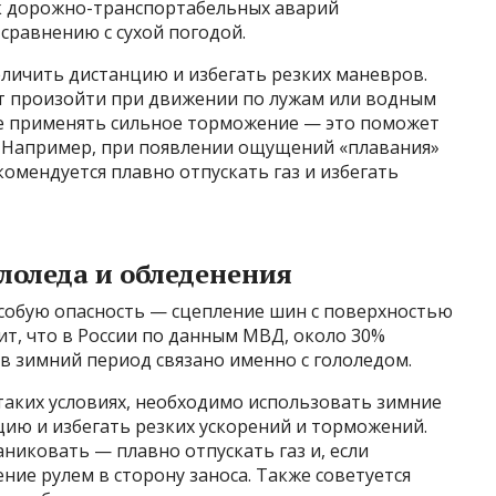
ск дорожно-транспортабельных аварий
сравнению с сухой погодой.
еличить дистанцию и избегать резких маневров.
т произойти при движении по лужам или водным
не применять сильное торможение — это поможет
 Например, при появлении ощущений «плавания»
омендуется плавно отпускать газ и избегать
ололеда и обледенения
собую опасность — сцепление шин с поверхностью
ит, что в России по данным МВД, около 30%
 зимний период связано именно с гололедом.
аких условиях, необходимо использовать зимние
ию и избегать резких ускорений и торможений.
никовать — плавно отпускать газ и, если
ие рулем в сторону заноса. Также советуется