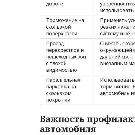
дороге
уверенности в
использовать 
Торможение на
Применять уси
скользкой
резких нажати
поверхности
систему и не «
Проезд
Снижать скор
перекрестков и
окружающей о
пешеходных зон
дальний свет,
с плохой
внезапным ма
видимостью
Параллельная
Использовать
парковка на
торможение. Н
скользком
автомобиль из
покрытии
Важность профилак
автомобиля