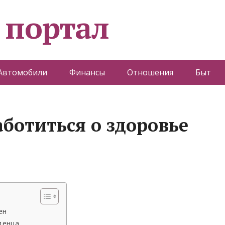
 портал
Автомобили
Финансы
Отношения
Быт
ботиться о здоровье
ен
денца