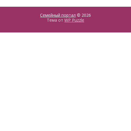
Семейный портал
© 2026
Тема от
WP Puzzle