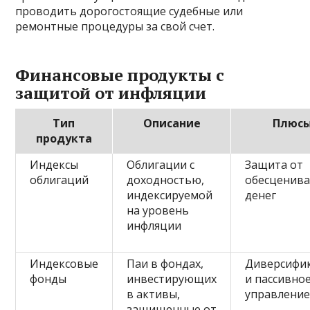
проводить дорогостоящие судебные или
ремонтные процедуры за свой счет.
Финансовые продукты с
защитой от инфляции
Тип
Описание
Плюс
продукта
Индексы
Облигации с
Защита от
облигаций
доходностью,
обесценив
индексируемой
денег
на уровень
инфляции
Индексовые
Паи в фондах,
Диверсифи
фонды
инвестирующих
и пассивно
в активы,
управлени
защищенные от