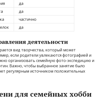
рия
да
та
да
ка
частично
делок
да
равления деятельности
рается вид творчества, который может
имер, если родители увлекаются фотографией и
ожно организовать семейную фото-экспедицию и
ртин. Важно, чтобы выбранное занятие было
анет регулярным источником положительных
ени для семейных хобби