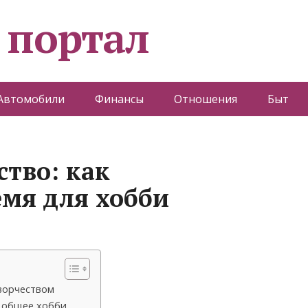
 портал
Автомобили
Финансы
Отношения
Быт
ство: как
емя для хобби
ворчеством
и общее хобби